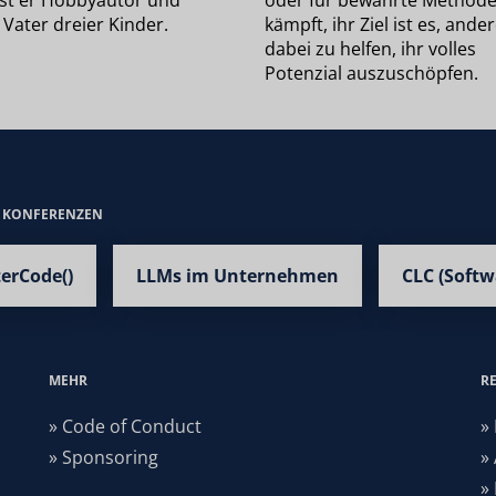
 ist er Hobbyautor und
oder für bewährte Method
 Vater dreier Kinder.
kämpft, ihr Ziel ist es, ande
dabei zu helfen, ihr volles
Potenzial auszuschöpfen.
E KONFERENZEN
terCode()
LLMs im Unternehmen
CLC (Softw
MEHR
R
» Code of Conduct
»
» Sponsoring
»
»