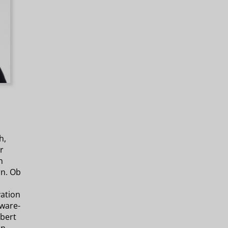
h,
r
n
n. Ob
ation
tware-
bert