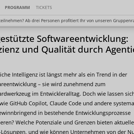
PROGRAMM
TICKETS
en? Ab drei Personen profitiert Ihr von unseren Gr
eilnehmen? Ab drei Personen profitiert Ihr von unseren Gruppenr
gestützte Softwareentwicklung:
izienz und Qualität durch Agenti
iche Intelligenz ist längst mehr als ein Trend in der
areentwicklung – sie wird zunehmend zum
rdwerkzeug im Entwickleralltag. Doch wie lassen sich
wie GitHub Copilot, Claude Code und andere systema
ewinnbringend in bestehende Entwicklungsprozesse
ieren? Welche Potenziale und Grenzen bieten aktuelle
-Lösungen, und wie können Unternehmen von der N