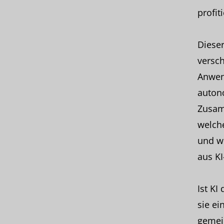
profit
Dieser
versch
Anwend
autono
Zusam
welch
und w
aus K
Ist KI
sie ei
gemein