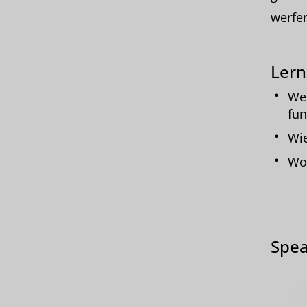
werfe
Lern
Wel
fun
Wie
Woh
Spea