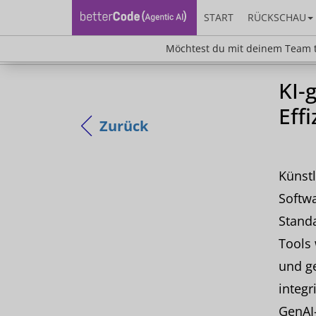
START
RÜCKSCHAU
Möchtest du mit deinem Team teilnehm
Möchtest du mit deinem Team t
KI-
Eff
Zurück
Künstl
Softw
Standa
Tools 
und g
integr
GenAI