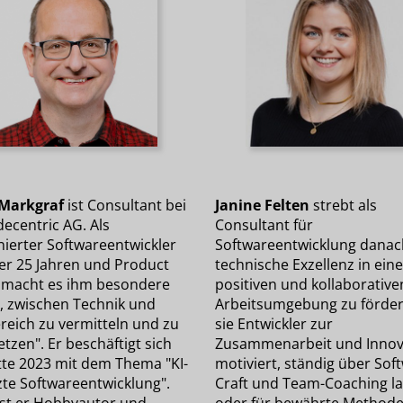
Markgraf
ist Consultant bei
Janine Felten
strebt als
ecentric AG. Als
Consultant für
nierter Softwareentwickler
Softwareentwicklung danac
ber 25 Jahren und Product
technische Exzellenz in eine
macht es ihm besondere
positiven und kollaborative
, zwischen Technik und
Arbeitsumgebung zu förder
reich zu vermitteln und zu
sie Entwickler zur
tzen". Er beschäftigt sich
Zusammenarbeit und Innov
itte 2023 mit dem Thema "KI-
motiviert, ständig über Sof
zte Softwareentwicklung".
Craft und Team-Coaching la