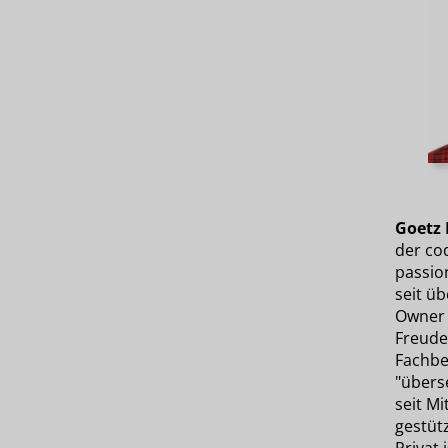
Goetz 
der cod
passio
seit ü
Owner 
Freude
Fachbe
"überse
seit M
gestüt