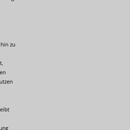
hin zu
t,
ben
utzen
eibt
lung