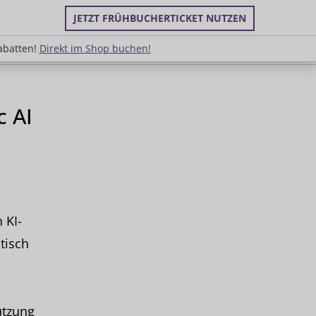
JETZT FRÜHBUCHERTICKET NUTZEN
uppenrabatten!
Direkt im Shop buchen!
abatten!
Direkt im Shop buchen!
c AI
 KI-
tisch
utzung