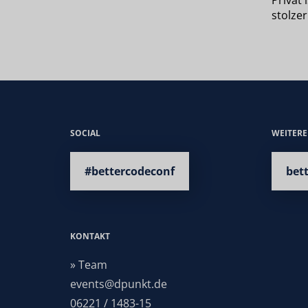
Privat
stolzer
SOCIAL
WEITER
#bettercodeconf
bet
KONTAKT
» Team
events@dpunkt.de
06221 / 1483-15